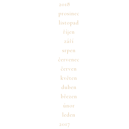
2018
prosinec
listopad
říjen
září
srpen
červenec
červen
květen
duben
březen
únor
leden
2017