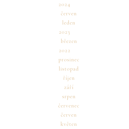
2024
červen
leden
2023
březen
2022
prosinec
listopad
říjen
září
srpen
červenec
červen
květen