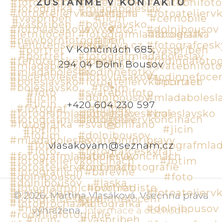
ZŮSTAŇME V KONTAKTU
V Končinách 685,
294 04 Dolní Bousov
+420 604 230 597
vlasakovam@seznam.cz
©
2026
.
Martina Vlasáková
.
Všechna práva
vyhrazena
.
Informace a obchodní