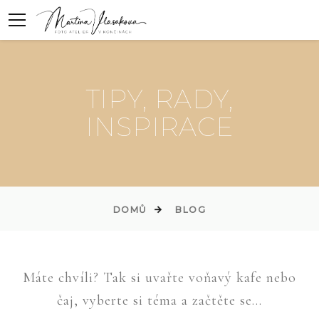
TIPY, RADY,
INSPIRACE
DOMŮ
BLOG
Máte chvíli? Tak si uvařte voňavý kafe nebo
čaj, vyberte si téma a začtěte se...