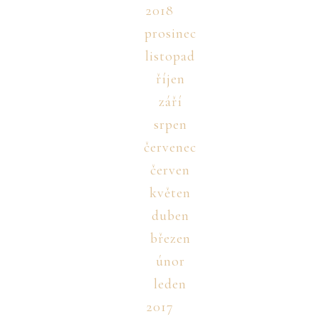
2018
prosinec
listopad
říjen
září
srpen
červenec
červen
květen
duben
březen
únor
leden
2017