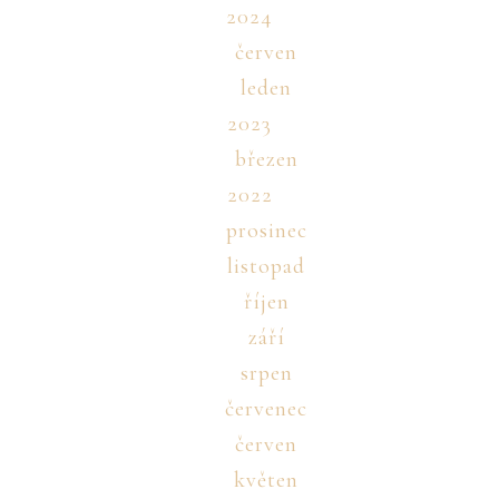
2024
červen
leden
2023
březen
2022
prosinec
listopad
říjen
září
srpen
červenec
červen
květen