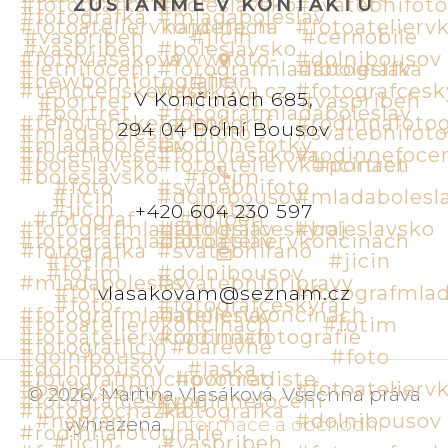
ZŮSTAŇME V KONTAKTU
V Končinách 685,
294 04 Dolní Bousov
+420 604 230 597
vlasakovam@seznam.cz
©
2026
.
Martina Vlasáková
.
Všechna práva
vyhrazena
.
Informace a obchodní