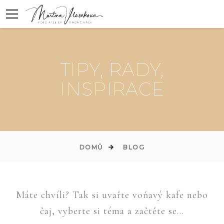
TIPY, RADY,
INSPIRACE
DOMŮ
BLOG
Máte chvíli? Tak si uvařte voňavý kafe nebo
čaj, vyberte si téma a začtěte se...