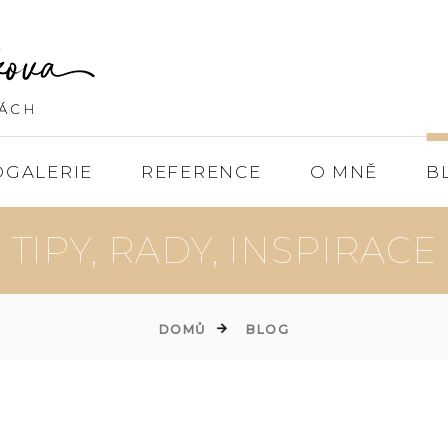
OGALERIE
REFERENCE
O MNĚ
B
TIPY, RADY, INSPIRACE
DOMŮ
BLOG