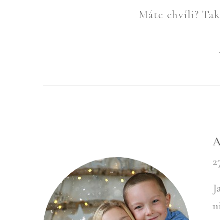
Máte chvíli? Tak 
A
2
J
n