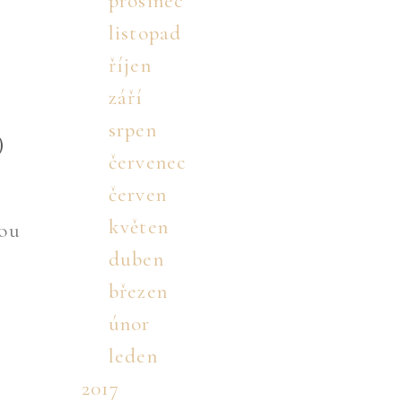
prosinec
listopad
říjen
září
srpen
)
červenec
červen
květen
bou
duben
březen
únor
leden
2017