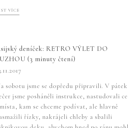
ÍST VÍCE
sijský deníček: RETRO VÝLET DO
UZHOU (3 minuty čtení)
3.11.2017
a sobotu jsme se dopředu připravili. V pátek
ečer jsme posháněli instrukce, nastudovali c
 místa, kam se chceme podívat, ale hlavně
asmažili řízky, nakrájeli chleby a sbalili
iknikovou deku, abychom hned po ránu mohl