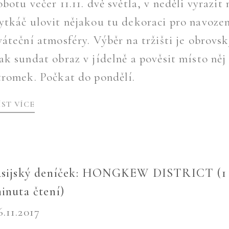
obotu večer 11.11. dvě světla, v neděli vyrazit 
ytkáč ulovit nějakou tu dekoraci pro navoze
váteční atmosféry. Výběr na tržišti je obrovsk
ak sundat obraz v jídelně a pověsit místo něj
tromek. Počkat do pondělí.
ÍST VÍCE
sijský deníček: HONGKEW DISTRICT (1
inuta čtení)
6.11.2017