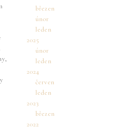
m
březen
únor
leden
ě
2025
a
únor
my,
leden
2024
ky
červen
leden
2023
březen
2022