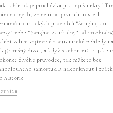
ak tohle už je procházka pro fajnšmekry! Tí
ám na mysli, že není na prvních místech
eznamů turistických průvodců “Šanghaj do
apsy” nebo “Šanghaj za tři dny”, ale rozhodn
abízí velice zajímavé a autentické pohledy n
dejší rušný život, a když s sebou máte, jako 
okonce živého průvodce, tak můžete bez
áhodlouhého samostudia nakouknout i zpát
o historie.
ÍST VÍCE