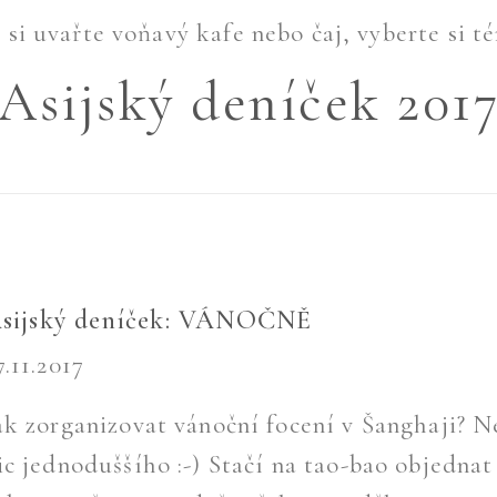
si uvařte voňavý kafe nebo čaj, vyberte si té
Asijský deníček 201
sijský deníček: VÁNOČNĚ
7.11.2017
ak zorganizovat vánoční focení v Šanghaji? N
ic jednoduššího :-) Stačí na tao-bao objednat