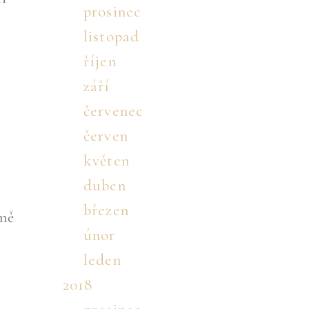
prosinec
listopad
říjen
září
červenec
červen
květen
duben
březen
 mě
únor
leden
2018