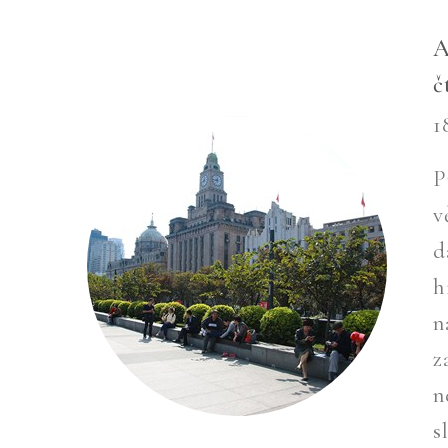
A
č
1
P
v
d
h
n
z
n
s