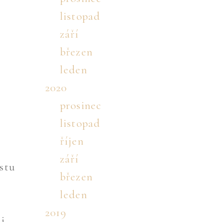
listopad
září
březen
leden
2020
prosinec
listopad
říjen
září
estu
březen
leden
2019
i