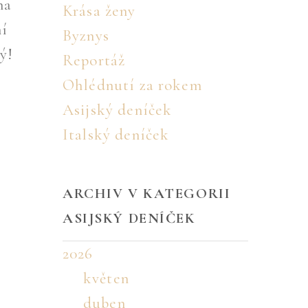
na
Krása ženy
ní
Byznys
ý!
Reportáž
Ohlédnutí za rokem
Asijský deníček
Italský deníček
ARCHIV V KATEGORII
ASIJSKÝ DENÍČEK
2026
květen
duben