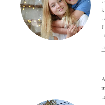
s
k
s
P
s
Č
A
m
2