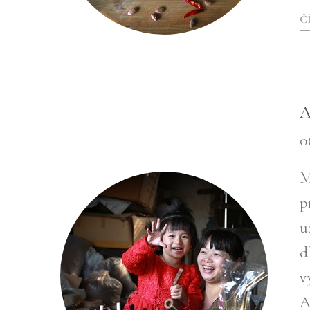
Č
A
0
M
p
u
d
v
A