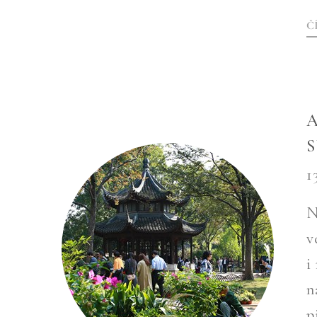
Č
A
S
1
N
v
i
n
p