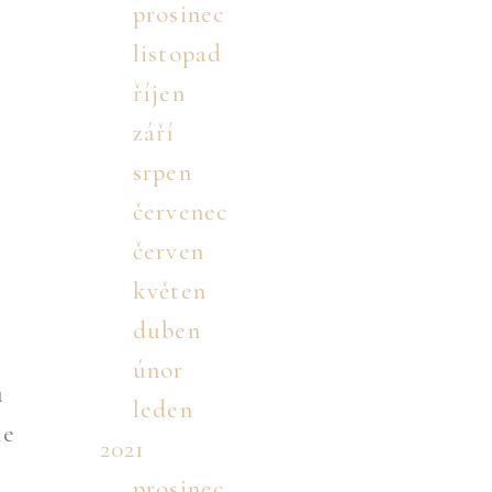
prosinec
listopad
říjen
září
srpen
červenec
červen
květen
duben
únor
u
leden
le
2021
prosinec