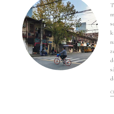
T
m
s
k
n
z
d
s
d
Č