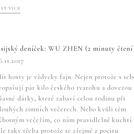
ÍST VÍCE
sijský deníček: WU ZHEN (2 minuty čtení
6.11.2017
ít hosty je vždycky fajn. Nejen protože s se
ropašují pár kilo českého tvarohu a dovezou
žasné dárky, které zabaví celou rodinu při
louhých zimních večerech. Nebo kvůli těm
ýborným večeřím, co nám pravidlelně kuchtí.
le taky třeba protože se zřejmě z pocitu