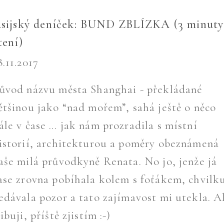
sijský deníček: BUND ZBLÍZKA (3 minuty
tení)
8.11.2017
ůvod názvu města Shanghai - překládané
ětšinou jako “nad mořem”, sahá ještě o něco
ále v čase … jak nám prozradila s místní
istorií, architekturou a poměry obeznámená
aše milá průvodkyně Renata. No jo, jenže já
ase zrovna pobíhala kolem s foťákem, chvilk
edávala pozor a tato zajímavost mi utekla. A
libuji, příště zjistím :-)