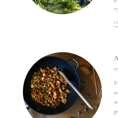
v
Č
A
0
P
u
w
p