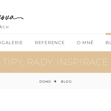
OGALERIE
REFERENCE
O MNĚ
B
TIPY, RADY, INSPIRACE
DOMŮ
BLOG