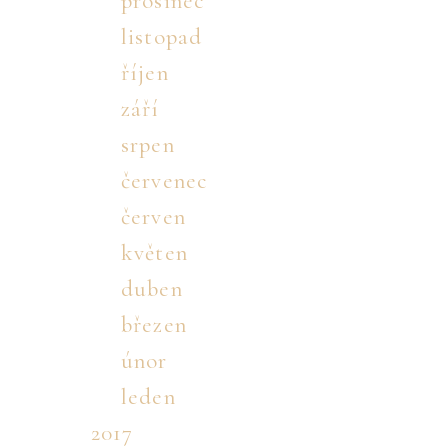
prosinec
listopad
říjen
září
srpen
červenec
červen
květen
duben
březen
únor
leden
2017