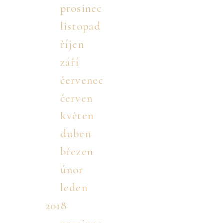
prosinec
listopad
říjen
září
červenec
červen
květen
duben
březen
únor
leden
2018