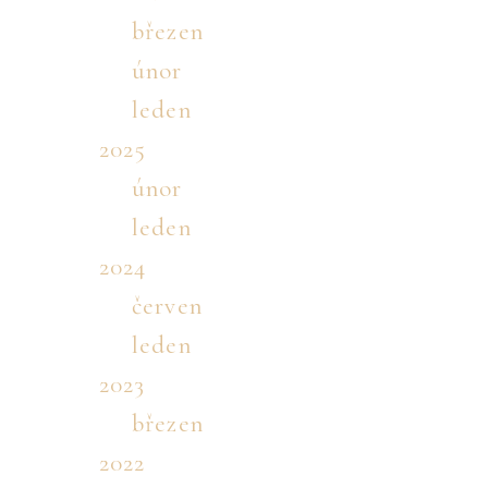
březen
únor
leden
2025
únor
leden
2024
červen
leden
2023
březen
2022