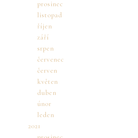
prosinec
listopad
říjen
září
srpen
červenec
červen
květen
duben
únor
leden
2021
prosinec