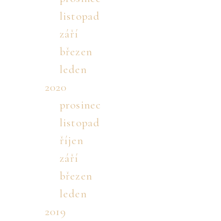
listopad
září
březen
leden
2020
prosinec
listopad
říjen
září
březen
leden
2019