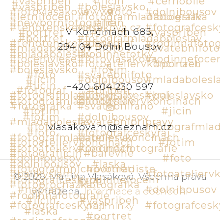
V Končinách 685,
294 04 Dolní Bousov
+420 604 230 597
vlasakovam@seznam.cz
©
2026
.
Martina Vlasáková
.
Všechna práva
vyhrazena
.
Informace a obchodní
podmínky