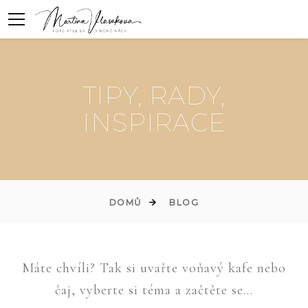
TIPY, RADY,
INSPIRACE
DOMŮ
BLOG
Máte chvíli? Tak si uvařte voňavý kafe nebo
čaj, vyberte si téma a začtěte se...