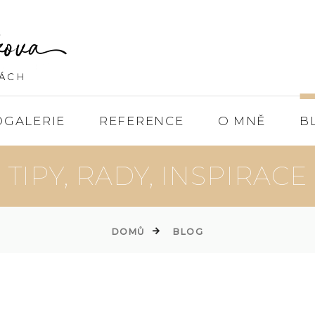
OGALERIE
REFERENCE
O MNĚ
B
TIPY, RADY, INSPIRACE
DOMŮ
BLOG