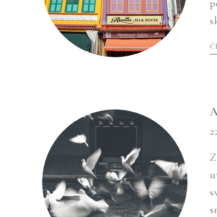
p
s
Č
A
2
Z
u
s
s