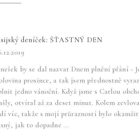
sijský deníček: ŠŤASTNÝ DEN
6.12.2019
nešek by se dal nazvat Dnem plnění přání - J
olovina prosince, a tak jsem přednostně vyraz
plnit jedno vánoční. Když jsme s Carlou obc
ašly, otvíral až za deset minut. Kolem zevlov
idí víc, takže s mojí průrazností bylo okamžit
asný, jak to dopadne ...