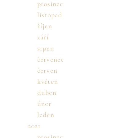
prosinec
listopad
říjen
září
srpen
červenec
červen
květen
duben
únor
leden
2021
prosinec