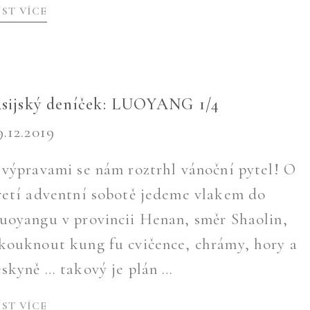
ÍST VÍCE
sijský deníček: LUOYANG 1/4
9.12.2019
 výpravami se nám roztrhl vánoční pytel! O
řetí adventní sobotě jedeme vlakem do
uoyangu v provincii Henan, směr Shaolin,
kouknout kung fu cvičence, chrámy, hory a
eskyně … takový je plán …
ÍST VÍCE