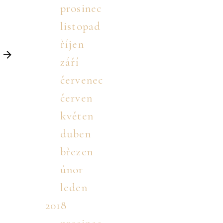
prosinec
listopad
říjen
září
červenec
červen
květen
duben
březen
únor
leden
2018