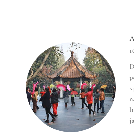
A
1
D
p
s
n
l
j