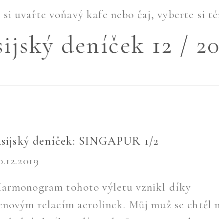
si uvařte voňavý kafe nebo čaj, vyberte si té
ijský deníček 12 / 2
sijský deníček: SINGAPUR 1/2
0.12.2019
armonogram tohoto výletu vznikl díky
enovým relacím aerolinek. Můj muž se chtěl 