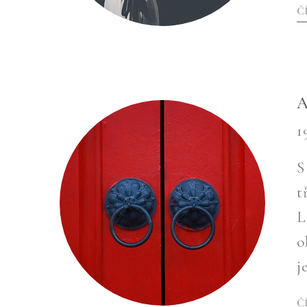
Č
A
1
S
t
L
o
j
Č