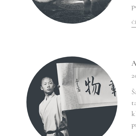
p
Č
A
2
Š
t
k
p