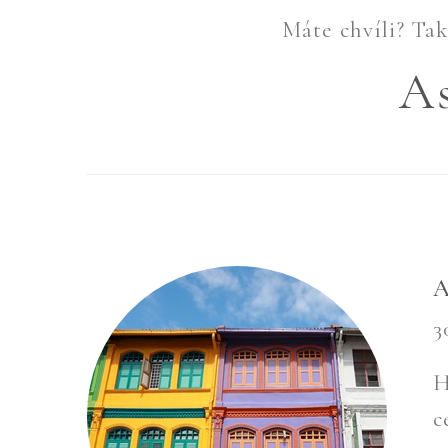
Máte chvíli? Tak 
As
A
3
H
c