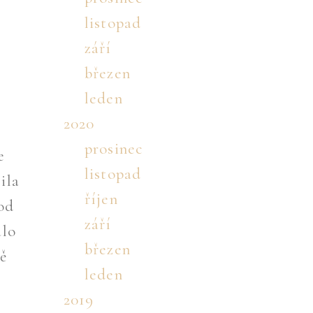
listopad
září
březen
leden
2020
prosinec
e
listopad
ila
říjen
hod
září
alo
březen
ě
leden
2019