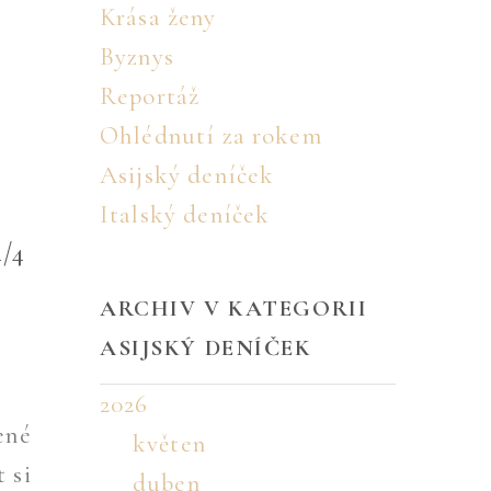
Krása ženy
Byznys
Reportáž
Ohlédnutí za rokem
Asijský deníček
Italský deníček
/4
ARCHIV V KATEGORII
ASIJSKÝ DENÍČEK
2026
ené
květen
 si
duben