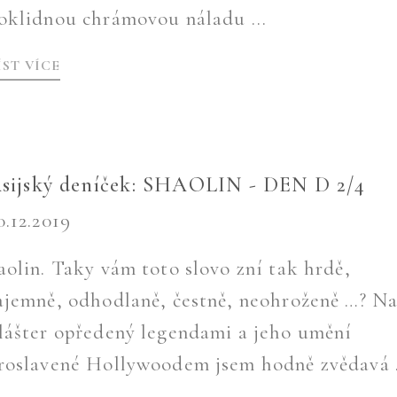
oklidnou chrámovou náladu ...
ÍST VÍCE
sijský deníček: SHAOLIN - DEN D 2/4
0.12.2019
aolin. Taky vám toto slovo zní tak hrdě,
ajemně, odhodlaně, čestně, neohroženě …? N
lášter opředený legendami a jeho umění
roslavené Hollywoodem jsem hodně zvědavá