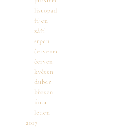
prosinec
listopad
říjen
září
srpen
červenec
červen
květen
duben
březen
únor
leden
2017