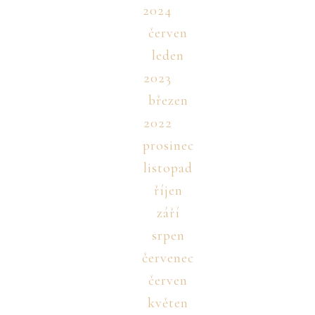
2024
červen
leden
2023
březen
2022
prosinec
listopad
říjen
září
srpen
červenec
červen
květen