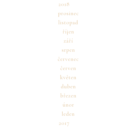
2018
prosinec
listopad
říjen
září
srpen
červenec
červen
květen
duben
březen
únor
leden
2017