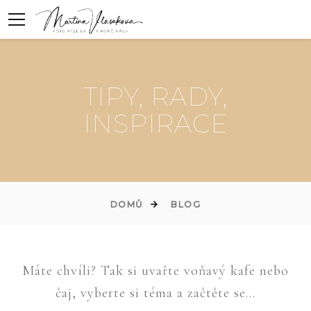
TIPY, RADY,
INSPIRACE
DOMŮ
BLOG
Máte chvíli? Tak si uvařte voňavý kafe nebo
čaj, vyberte si téma a začtěte se...