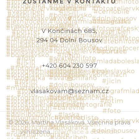
ZŮSTAŇME V KONTAKTU
V Končinách 685,
294 04 Dolní Bousov
+420 604 230 597
vlasakovam@seznam.cz
©
2026
.
Martina Vlasáková
.
Všechna práva
vyhrazena
.
Informace a obchodní