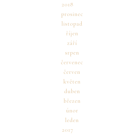
2018
prosinec
listopad
říjen
září
srpen
červenec
červen
květen
duben
březen
únor
leden
2017