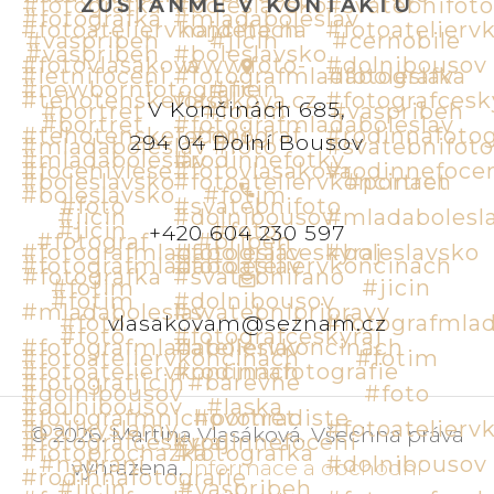
ZŮSTAŇME V KONTAKTU
V Končinách 685,
294 04 Dolní Bousov
+420 604 230 597
vlasakovam@seznam.cz
©
2026
.
Martina Vlasáková
.
Všechna práva
vyhrazena
.
Informace a obchodní