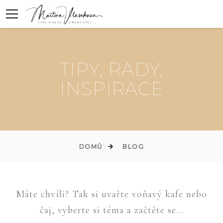
TIPY, RADY,
INSPIRACE
DOMŮ
BLOG
Máte chvíli? Tak si uvařte voňavý kafe nebo
čaj, vyberte si téma a začtěte se...