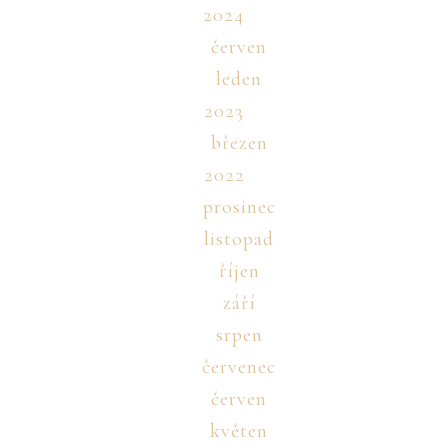
2024
červen
leden
2023
březen
2022
prosinec
listopad
říjen
září
srpen
červenec
červen
květen