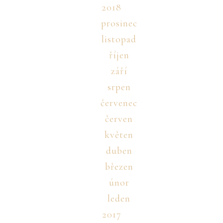
2018
prosinec
listopad
říjen
září
srpen
červenec
červen
květen
duben
březen
únor
leden
2017