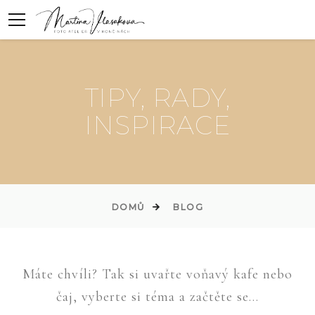
TIPY, RADY,
INSPIRACE
DOMŮ
BLOG
Máte chvíli? Tak si uvařte voňavý kafe nebo
čaj, vyberte si téma a začtěte se...