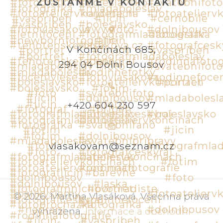
ZŮSTAŇME V KONTAKTU
V Končinách 685,
294 04 Dolní Bousov
+420 604 230 597
vlasakovam@seznam.cz
©
2026
.
Martina Vlasáková
.
Všechna práva
vyhrazena
.
Informace a obchodní