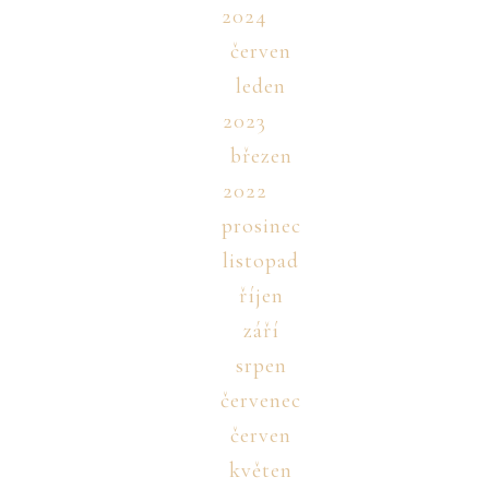
2024
červen
leden
2023
březen
2022
prosinec
listopad
říjen
září
srpen
červenec
červen
květen