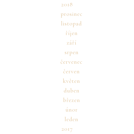
2018
prosinec
listopad
říjen
září
srpen
červenec
červen
květen
duben
březen
únor
leden
2017