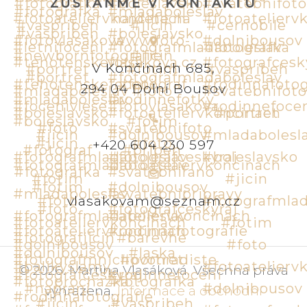
ZŮSTAŇME V KONTAKTU
V Končinách 685,
294 04 Dolní Bousov
+420 604 230 597
vlasakovam@seznam.cz
©
2026
.
Martina Vlasáková
.
Všechna práva
vyhrazena
.
Informace a obchodní