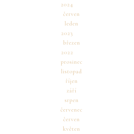
2024
červen
leden
2023
březen
2022
prosinec
listopad
říjen
září
srpen
červenec
červen
květen