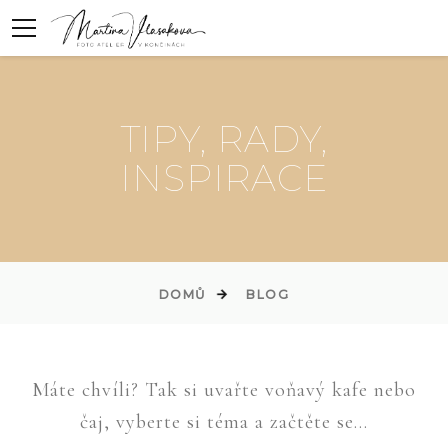
TIPY, RADY,
INSPIRACE
DOMŮ
BLOG
Máte chvíli? Tak si uvařte voňavý kafe nebo
čaj, vyberte si téma a začtěte se...