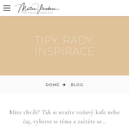
TIPY, RADY,
INSPIRACE
DOMŮ
BLOG
Máte chvíli? Tak si uvařte voňavý kafe nebo
čaj, vyberte si téma a začtěte se...