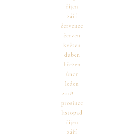
říjen
září
červenec
červen
květen
duben
březen
únor
leden
2018
prosinec
listopad
říjen
září