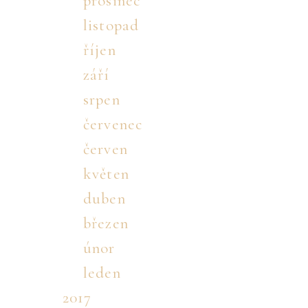
prosinec
listopad
říjen
září
srpen
červenec
červen
květen
duben
březen
únor
leden
2017