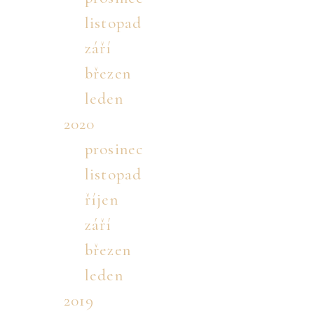
listopad
září
březen
leden
2020
prosinec
listopad
říjen
září
březen
leden
2019