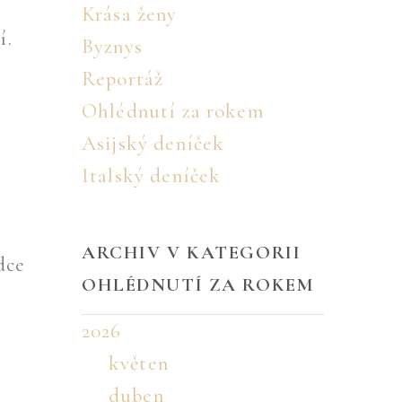
Krása ženy
í.
Byznys
Reportáž
Ohlédnutí za rokem
Asijský deníček
Italský deníček
ARCHIV V KATEGORII
dce
OHLÉDNUTÍ ZA ROKEM
2026
květen
duben