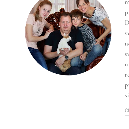
m
p
D
v
n
s
n
r
p
s
Č