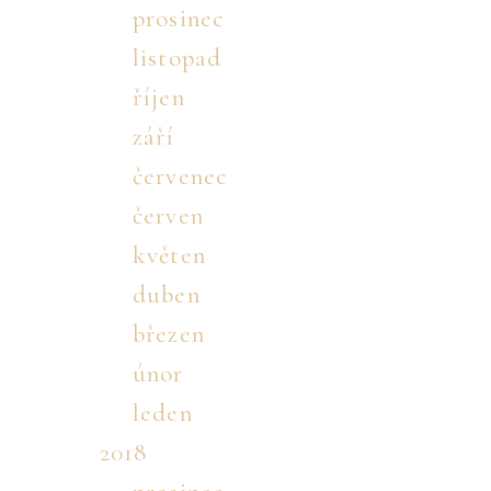
prosinec
listopad
říjen
září
červenec
červen
květen
duben
březen
únor
leden
2018