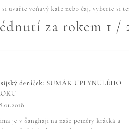
si uvařte voňavý kafe nebo čaj, vyberte si té
édnutí za rokem 1 / 
sijský deníček: SUMÁŘ UPLYNULÉHO
ROKU
8.01.2018
ima je v Šanghaji na naše poměry krátká a