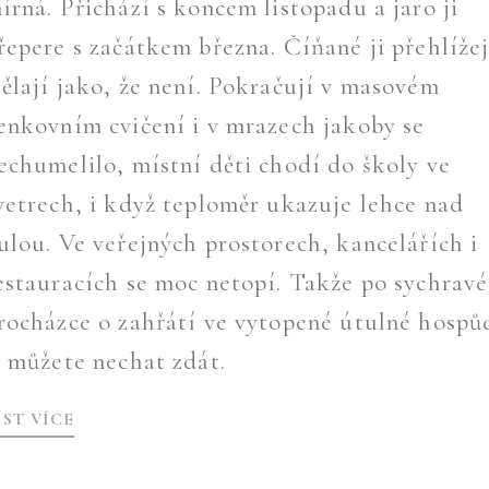
írná. Přichází s koncem listopadu a jaro ji
řepere s začátkem března. Číňané ji přehlížej
ělají jako, že není. Pokračují v masovém
enkovním cvičení i v mrazech jakoby se
echumelilo, místní děti chodí do školy ve
vetrech, i když teploměr ukazuje lehce nad
ulou. Ve veřejných prostorech, kancelářích i
estauracích se moc netopí. Takže po sychravé
rocházce o zahřátí ve vytopené útulné hospů
i můžete nechat zdát.
ÍST VÍCE