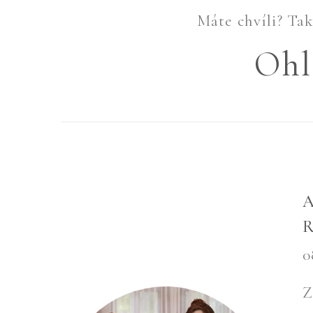
Máte chvíli? Tak 
Ohl
A
0
Z