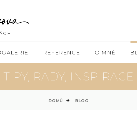
OGALERIE
REFERENCE
O MNĚ
B
TIPY, RADY, INSPIRACE
DOMŮ
BLOG