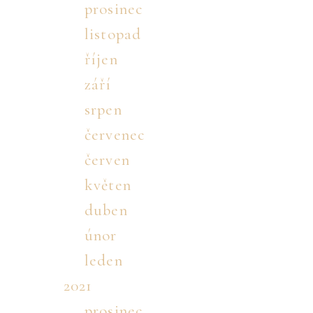
prosinec
listopad
říjen
září
srpen
červenec
červen
květen
duben
únor
leden
2021
prosinec