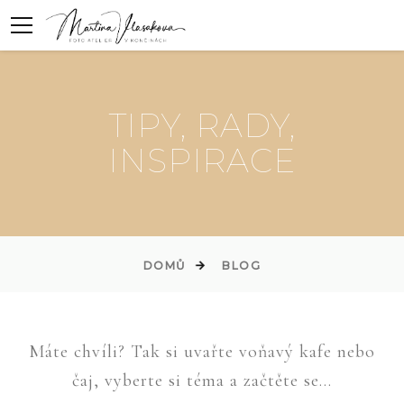
TIPY, RADY,
INSPIRACE
DOMŮ
BLOG
Máte chvíli? Tak si uvařte voňavý kafe nebo
čaj, vyberte si téma a začtěte se...