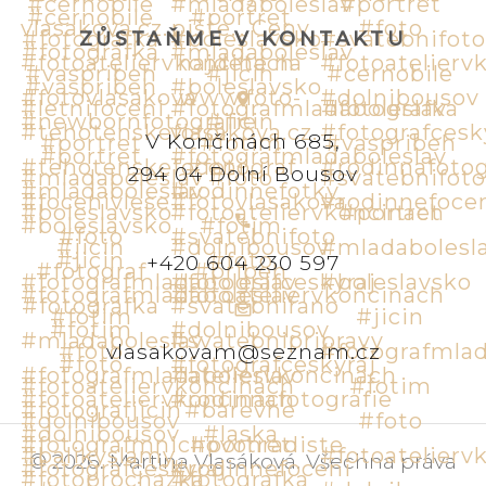
ZŮSTAŇME V KONTAKTU
V Končinách 685,
294 04 Dolní Bousov
+420 604 230 597
vlasakovam@seznam.cz
©
2026
.
Martina Vlasáková
.
Všechna práva