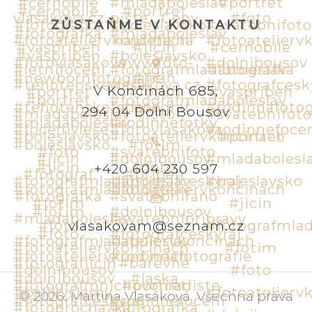
ZŮSTAŇME V KONTAKTU
V Končinách 685,
294 04 Dolní Bousov
+420 604 230 597
vlasakovam@seznam.cz
©
2026
.
Martina Vlasáková
.
Všechna práva