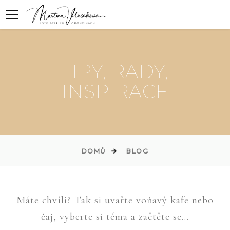
TIPY, RADY,
INSPIRACE
DOMŮ
BLOG
Máte chvíli? Tak si uvařte voňavý kafe nebo
čaj, vyberte si téma a začtěte se...