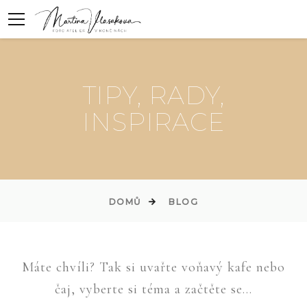
TIPY, RADY,
INSPIRACE
DOMŮ
BLOG
Máte chvíli? Tak si uvařte voňavý kafe nebo
čaj, vyberte si téma a začtěte se...