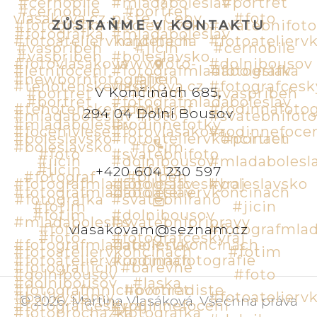
ZŮSTAŇME V KONTAKTU
V Končinách 685,
294 04 Dolní Bousov
+420 604 230 597
vlasakovam@seznam.cz
©
2026
.
Martina Vlasáková
.
Všechna práva