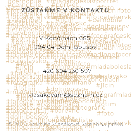
ZŮSTAŇME V KONTAKTU
V Končinách 685,
294 04 Dolní Bousov
+420 604 230 597
vlasakovam@seznam.cz
©
2026
.
Martina Vlasáková
.
Všechna práva