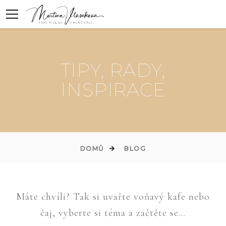
TIPY, RADY,
INSPIRACE
DOMŮ
BLOG
Máte chvíli? Tak si uvařte voňavý kafe nebo
čaj, vyberte si téma a začtěte se...