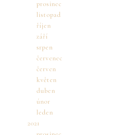
prosinec
listopad
říjen
září
srpen
červenec
červen
květen
duben
únor
leden
2021
prosinec