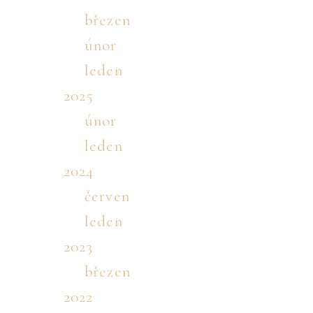
březen
únor
leden
2025
únor
leden
2024
červen
leden
2023
březen
2022