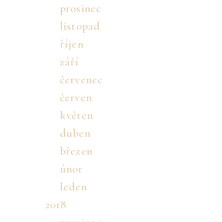
prosinec
listopad
říjen
září
červenec
červen
květen
duben
březen
únor
leden
2018