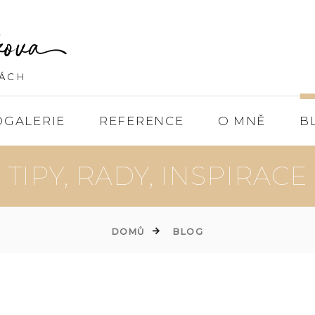
OGALERIE
REFERENCE
O MNĚ
B
TIPY, RADY, INSPIRACE
DOMŮ
BLOG