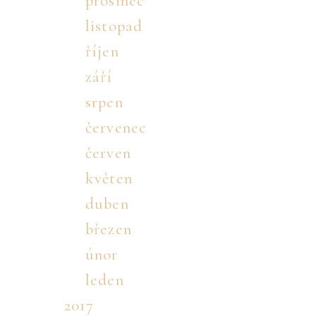
prosinec
listopad
říjen
září
srpen
červenec
červen
květen
duben
březen
únor
leden
2017