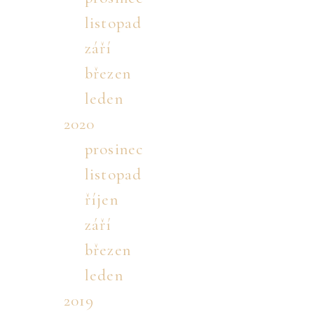
listopad
září
březen
leden
2020
prosinec
listopad
říjen
září
březen
leden
2019