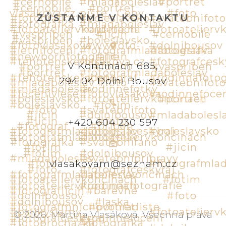
ZŮSTAŇME V KONTAKTU
V Končinách 685,
294 04 Dolní Bousov
+420 604 230 597
vlasakovam@seznam.cz
©
2026
.
Martina Vlasáková
.
Všechna práva