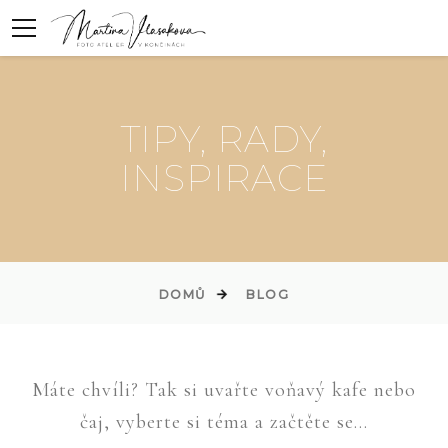
TIPY, RADY,
INSPIRACE
DOMŮ
BLOG
Máte chvíli? Tak si uvařte voňavý kafe nebo
čaj, vyberte si téma a začtěte se...