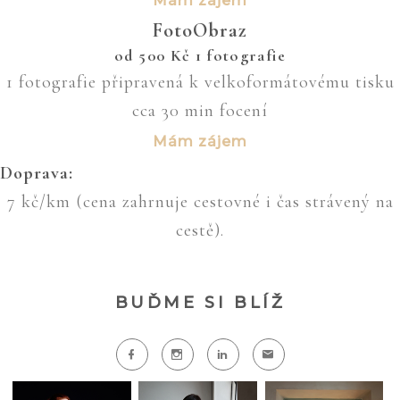
Mám zájem
FotoObraz
od
500
Kč
1 fotografie
1 fotografie připravená k velkoformátovému tisku
cca 30 min focení
Mám zájem
Doprava:
7 kč/km (cena zahrnuje cestovné i čas strávený na
cestě).
BUĎME SI BLÍŽ